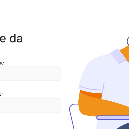
ie da
me
r.