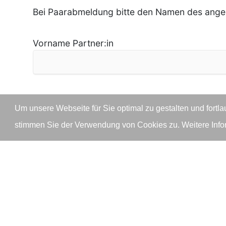
Bei Paarabmeldung bitte den Namen des ange
Vorname Partner:in
Bei Minderjährigen Vorname, Name des Erzie
Um unsere Webseite für Sie optimal zu gestalten und fort
stimmen Sie der Verwendung von Cookies zu. Weitere Infor
Vorname Erziehungsberechtigte:r
Nachricht - falls Sie uns was mitteilen möchte